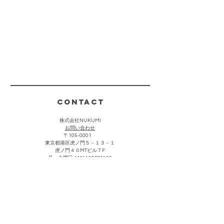
CONTACT
株式会社NUKUMI
​お問い合わせ
〒105-0001
東京都港区虎ノ門５－１３－１
虎ノ門４０MTビル７F
月〜金曜日 AM11:00PM4:00
(祝祭日・夏期・年末年始を除く)
お客様からのお問い合わせは上記をクリック頂き、メールにて
承っております。折り返し担当者より返信させていただきま
す。なお営業・勧誘における連絡につきましては返信を控えさ
せて頂きます。
主な取引先・催事販売場