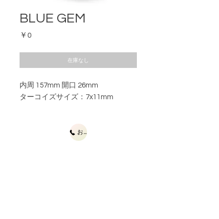
BLUE GEM
価
￥0
格
在庫なし
内周 157mm 開口 26mm
ターコイズサイズ：7x11mm
お問合せ