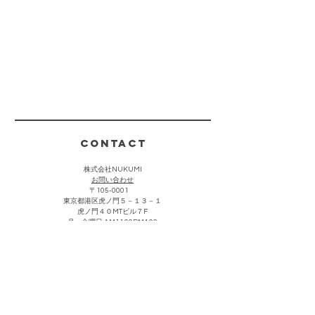
CONTACT
株式会社NUKUMI
​お問い合わせ
〒105-0001
東京都港区虎ノ門５－１３－１
虎ノ門４０MTビル７F
月〜金曜日 AM11:00PM4:00
(祝祭日・夏期・年末年始を除く)
お客様からのお問い合わせは上記をクリック頂き、メールにて
承っております。折り返し担当者より返信させていただきま
す。なお営業・勧誘における連絡につきましては返信を控えさ
せて頂きます。
主な取引先・催事販売場