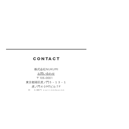
CONTACT
株式会社NUKUMI
​お問い合わせ
〒105-0001
東京都港区虎ノ門５－１３－１
虎ノ門４０MTビル７F
月〜金曜日 AM11:00PM4:00
(祝祭日・夏期・年末年始を除く)
お客様からのお問い合わせは上記をクリック頂き、メールにて
承っております。折り返し担当者より返信させていただきま
す。なお営業・勧誘における連絡につきましては返信を控えさ
せて頂きます。
主な取引先・催事販売場