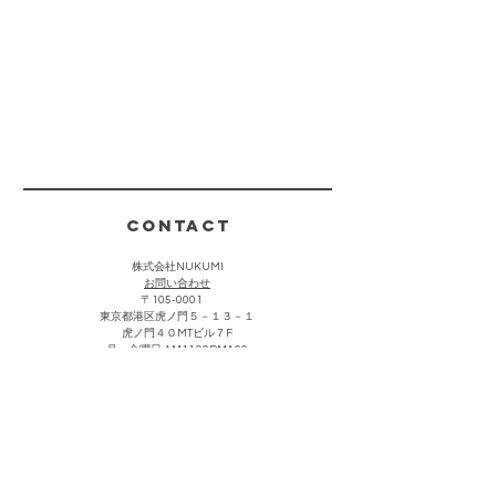
CONTACT
株式会社NUKUMI
​お問い合わせ
〒105-0001
東京都港区虎ノ門５－１３－１
虎ノ門４０MTビル７F
月〜金曜日 AM11:00PM4:00
(祝祭日・夏期・年末年始を除く)
お客様からのお問い合わせは上記をクリック頂き、メールにて
承っております。折り返し担当者より返信させていただきま
す。なお営業・勧誘における連絡につきましては返信を控えさ
せて頂きます。
主な取引先・催事販売場