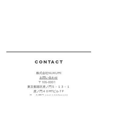
CONTACT
株式会社NUKUMI
​お問い合わせ
〒105-0001
東京都港区虎ノ門５－１３－１
虎ノ門４０MTビル７F
月〜金曜日 AM11:00PM4:00
(祝祭日・夏期・年末年始を除く)
お客様からのお問い合わせは上記をクリック頂き、メールにて
承っております。折り返し担当者より返信させていただきま
す。なお営業・勧誘における連絡につきましては返信を控えさ
せて頂きます。
主な取引先・催事販売場