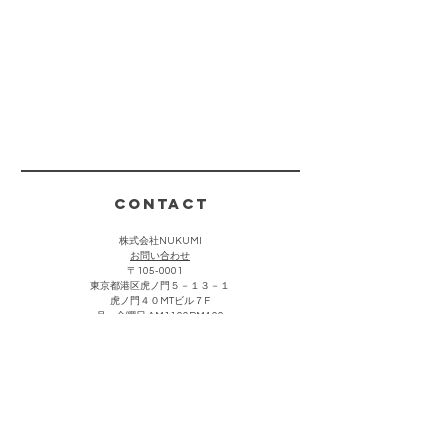
CONTACT
株式会社NUKUMI
​お問い合わせ
〒105-0001
東京都港区虎ノ門５－１３－１
虎ノ門４０MTビル７F
月〜金曜日 AM11:00PM4:00
(祝祭日・夏期・年末年始を除く)
お客様からのお問い合わせは上記をクリック頂き、メールにて
承っております。折り返し担当者より返信させていただきま
す。なお営業・勧誘における連絡につきましては返信を控えさ
せて頂きます。
主な取引先・催事販売場