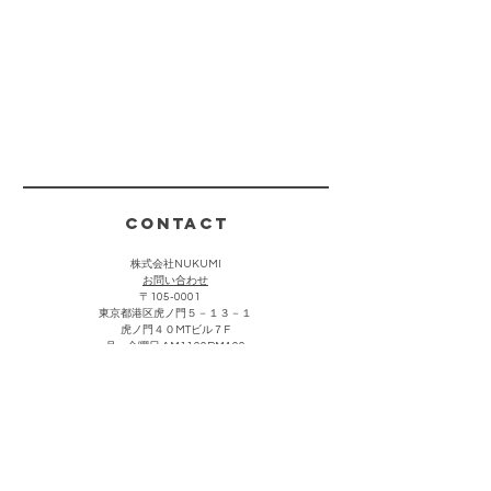
CONTACT
株式会社NUKUMI
​お問い合わせ
〒105-0001
東京都港区虎ノ門５－１３－１
虎ノ門４０MTビル７F
月〜金曜日 AM11:00PM4:00
(祝祭日・夏期・年末年始を除く)
お客様からのお問い合わせは上記をクリック頂き、メールにて
承っております。折り返し担当者より返信させていただきま
す。なお営業・勧誘における連絡につきましては返信を控えさ
せて頂きます。
主な取引先・催事販売場