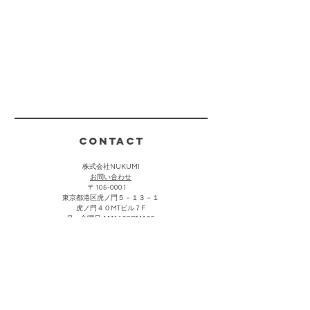
CONTACT
株式会社NUKUMI
​お問い合わせ
〒105-0001
東京都港区虎ノ門５－１３－１
虎ノ門４０MTビル７F
月〜金曜日 AM11:00PM4:00
(祝祭日・夏期・年末年始を除く)
お客様からのお問い合わせは上記をクリック頂き、メールにて
承っております。折り返し担当者より返信させていただきま
す。なお営業・勧誘における連絡につきましては返信を控えさ
せて頂きます。
主な取引先・催事販売場