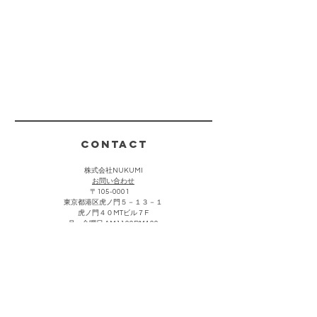
CONTACT
株式会社NUKUMI
​お問い合わせ
〒105-0001
東京都港区虎ノ門５－１３－１
虎ノ門４０MTビル７F
月〜金曜日 AM11:00PM4:00
(祝祭日・夏期・年末年始を除く)
お客様からのお問い合わせは上記をクリック頂き、メールにて
承っております。折り返し担当者より返信させていただきま
す。なお営業・勧誘における連絡につきましては返信を控えさ
せて頂きます。
主な取引先・催事販売場