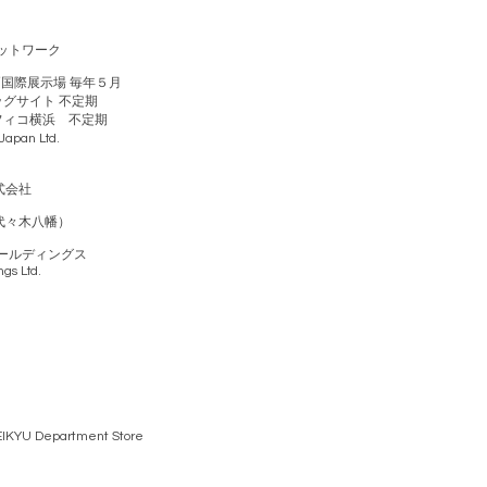
ットワーク
戸国際展示場 毎年５月
ビッグサイト 不定期
シフィコ横浜 不定期
pan Ltd.
式会社
代々木八幡）
ールディングス
ngs Ltd.
U Department Store