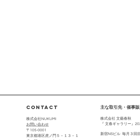
主な取引先・催事販
CONTACT
株式会社 文藝春秋
株式会社NUKUMI
『 文春ギャラリー』2025
​お問い合わせ
〒105-0001
新宿NSビル 毎月３回目
東京都港区虎ノ門５－１３－１