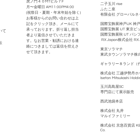
虎ノ門４０MTビル７F
二子玉川 rise
月〜金曜日 AM11:00PM4:00
ふたこ座
(祝祭日・夏期・年末年始を除く)
有限会社 グローバルネ
お客様からのお問い合わせは上
記をクリック頂き、メールにて
国際宝飾展神戸IJK 神
承っております。折り返し担当
国際宝飾展 IJT 東京
いて
者より返信させていただきま
国際宝飾展秋 IJT パ
す。なお営業・勧誘における連
RX Japan株式会社 RX Ja
示
絡につきましては返信を控えさ
東京ソラマチ
せて頂きます。
東武タウンソラマチ株
ギャラリー８ランド（
株式会社 三越伊勢丹ホ
Isetan Mitsukoshi Holdi
玉川高島屋SC
専門店にて展示販売
西武池袋本店
株式会社
丸井
マルイファミリー
株式会社 京急百貨店 KEIKY
Co.