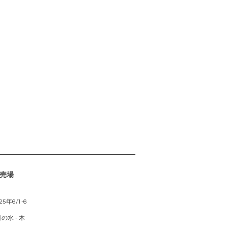
売場
年6/1-6
の水 - 木