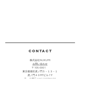
CONTACT
株式会社NUKUMI
​お問い合わせ
〒105-0001
東京都港区虎ノ門５－１３－１
虎ノ門４０MTビル７F
月〜金曜日 AM11:00PM4:00
(祝祭日・夏期・年末年始を除く)
お客様からのお問い合わせは上記をクリック頂き、メールにて
承っております。折り返し担当者より返信させていただきま
す。なお営業・勧誘における連絡につきましては返信を控えさ
せて頂きます。
主な取引先・催事販売場