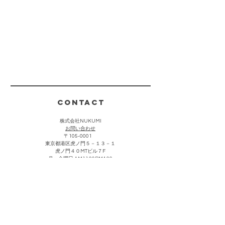
CONTACT
株式会社NUKUMI
​お問い合わせ
〒105-0001
東京都港区虎ノ門５－１３－１
虎ノ門４０MTビル７F
月〜金曜日 AM11:00PM4:00
(祝祭日・夏期・年末年始を除く)
お客様からのお問い合わせは上記をクリック頂き、メールにて
承っております。折り返し担当者より返信させていただきま
す。なお営業・勧誘における連絡につきましては返信を控えさ
せて頂きます。
主な取引先・催事販売場